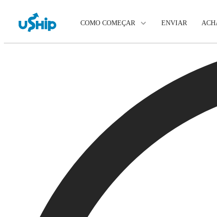
COMO COMEÇAR
ENVIAR
ACH
Anuncie seu item
Compare opções de frete
Escolha seu transportador
Dúvidas? Podemos ajudar.
Saiba Mais