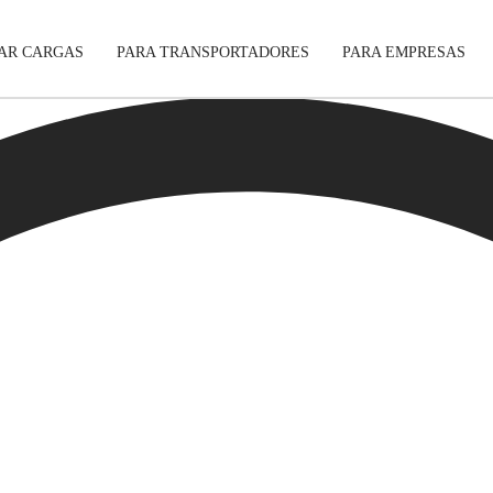
AR CARGAS
PARA TRANSPORTADORES
PARA EMPRESAS
Rastreamento
Carros
Aplicativo Móvel
Motos
Segurança
Móveis
Garantia
Pagamento Seguro
Enviar