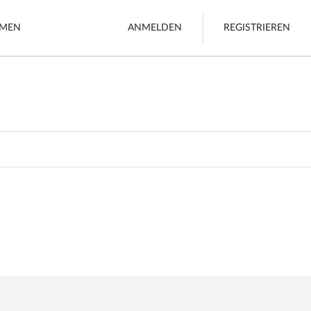
HMEN
ANMELDEN
REGISTRIEREN
Fracht
r
Boote
Alles sehen
rstellen