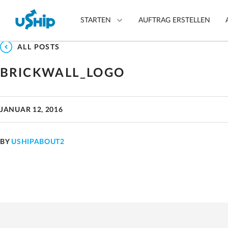
STARTEN
AUFTRAG ERSTELLEN
ALL POSTS
BRICKWALL_LOGO
Transportauftrag erstelle
JANUAR 12, 2016
Transportoptionen
vergleichen
BY
USHIPABOUT2
Transportdienstleister
auswählen
Fragen? Wir können helfen.
Mehr erfahren