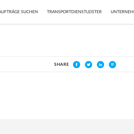
AUFTRÄGE SUCHEN
TRANSPORTDIENSTLEISTER
UNTERNE
Tracking
Autos
n
Mobile App
Motorräde
SHARE
Sicherheit
Möbel
Garantie
Auftrag e
Sichere Zahlungen